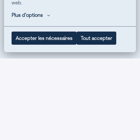
web.
Plus d'options
Dans le cadre de notre politique diversité et inclusion,
nous promouvons l'égalité des chances et étudions
toutes les candidatures sans distinction. Ce poste est
Accepter les nécessaires
Tout accepter
ouvert aux personnes en situation de handicap.
Caluire et Cuire
,
Auvergne-Rhône-Alpes
30 000 € - 37 000 € par an
EXPERTISE COMPTABLE
Temps plein, durée indéterminée
Postuler